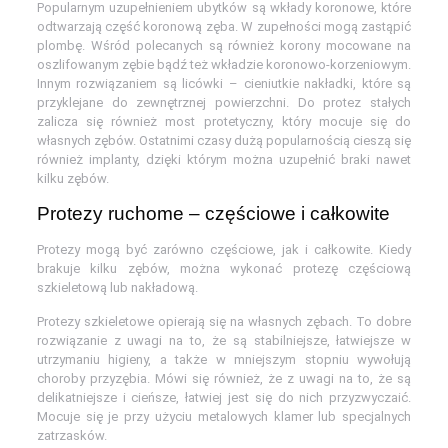
Popularnym uzupełnieniem ubytków są wkłady koronowe, które
odtwarzają część koronową zęba. W zupełności mogą zastąpić
plombę. Wśród polecanych są również korony mocowane na
oszlifowanym zębie bądź też wkładzie koronowo-korzeniowym.
Innym rozwiązaniem są licówki – cieniutkie nakładki, które są
przyklejane do zewnętrznej powierzchni. Do protez stałych
zalicza się również most protetyczny, który mocuje się do
własnych zębów. Ostatnimi czasy dużą popularnością cieszą się
również implanty, dzięki którym można uzupełnić braki nawet
kilku zębów.
Protezy ruchome – częściowe i całkowite
Protezy mogą być zarówno częściowe, jak i całkowite. Kiedy
brakuje kilku zębów, można wykonać protezę częściową
szkieletową lub nakładową.
Protezy szkieletowe opierają się na własnych zębach. To dobre
rozwiązanie z uwagi na to, że są stabilniejsze, łatwiejsze w
utrzymaniu higieny, a także w mniejszym stopniu wywołują
choroby przyzębia. Mówi się również, że z uwagi na to, że są
delikatniejsze i cieńsze, łatwiej jest się do nich przyzwyczaić.
Mocuje się je przy użyciu metalowych klamer lub specjalnych
zatrzasków.