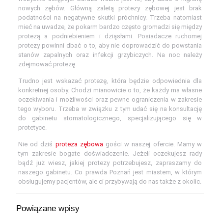
nowych zębów. Główną zaletą protezy zębowej jest brak
podatności na negatywne skutki próchnicy. Trzeba natomiast
mieć na uwadze, że pokarm bardzo często gromadzi się między
protezą a podniebieniem i dziąsłami. Posiadacze ruchomej
protezy powinni dbać o to, aby nie doprowadzić do powstania
stanów zapalnych oraz infekcji grzybiczych. Na noc należy
zdejmować protezę.
Trudno jest wskazać protezę, która będzie odpowiednia dla
konkretnej osoby. Chodzi mianowicie o to, że każdy ma własne
oczekiwania i możliwości oraz pewne ograniczenia w zakresie
tego wyboru. Trzeba w związku z tym udać się na konsultację
do gabinetu stomatologicznego, specjalizującego się w
protetyce.
Nie od dziś
proteza zębowa
gości w naszej ofercie. Mamy w
tym zakresie bogate doświadczenie. Jeżeli oczekujesz rady
bądź już wiesz, jakiej protezy potrzebujesz, zapraszamy do
naszego gabinetu. Co prawda Poznań jest miastem, w którym
obsługujemy pacjentów, ale ci przybywają do nas także z okolic.
Powiązane wpisy