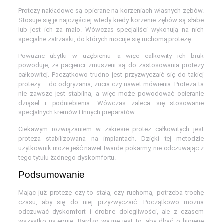
Protezy nakładowe są opierane na korzeniach własnych zębów.
Stosuje się je najczęściej wtedy, kiedy korzenie zębów są słabe
lub jest ich za mało. Wówczas specjaliści wykonują na nich
specjalne zatrzaski, do których mocuje się ruchomą protezę.
Poważne ubytki w uzębieniu, a więc całkowity ich brak
powoduje, że pacjenci zmuszeni są do zastosowania protezy
całkowitej. Początkowo trudno jest przyzwyczaić się do takiej
protezy – do odgryzania, żucia czy nawet mówienia. Proteza ta
nie zawsze jest stabilna, a więc może powodować ocieranie
dziąseł i podniebienia. Wówczas zaleca się stosowanie
specjalnych kremów i innych preparatów.
Ciekawym rozwiązaniem w zakresie protez całkowitych jest
proteza stabilizowana na implantach. Dzięki tej metodzie
użytkownik może jeść nawet twarde pokarmy, nie odczuwając z
tego tytułu żadnego dyskomfortu.
Podsumowanie
Mając już protezę czy to stałą, czy ruchomą, potrzeba trochę
czasu, aby się do niej przyzwyczaić. Początkowo można
odczuwać dyskomfort i drobne dolegliwości, ale z czasem
wszystko ustępuje. Bardzo ważne jest to, aby dbać o higienę