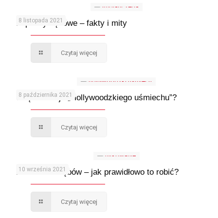
8 listopada 2021
Implanty zębowe – fakty i mity
Czytaj więcej
8 października 2021
Skąd obsesja „Hollywoodzkiego uśmiechu”?
Czytaj więcej
10 września 2021
Nitkowanie zębów – jak prawidłowo to robić?
Czytaj więcej