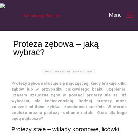
Proteza zębowa – jaką
wybrać?
Protezy zębowe stosuje się najczęściej, kiedy brakuje kilku
zębów lub w przypadku całkowitego braku uzębienia.
Czasem sztuczne zęby w postaci protezy nie są już
wyborem, ale koniecznością. Rodzaj protezy może
zależeć od ilości zębów i zasobności portfela. W ofercie
znaleźć można protezy ruchome i stałe. Która dla kogo
będą najlepsze?
Protezy stałe – wkłady koronowe, licówki