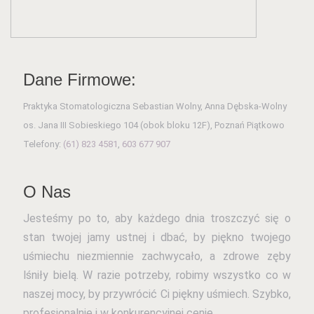
Dane Firmowe:
Praktyka Stomatologiczna Sebastian Wolny, Anna Dębska-Wolny
os. Jana III Sobieskiego 104 (obok bloku 12F), Poznań Piątkowo
Telefony:
(61) 823 4581
,
603 677 907
O Nas
Jesteśmy po to, aby każdego dnia troszczyć się o
stan twojej jamy ustnej i dbać, by piękno twojego
uśmiechu niezmiennie zachwycało, a zdrowe zęby
lśniły bielą. W razie potrzeby, robimy wszystko co w
naszej mocy, by przywrócić Ci piękny uśmiech. Szybko,
profesjonalnie i w konkurencyjnej cenie.