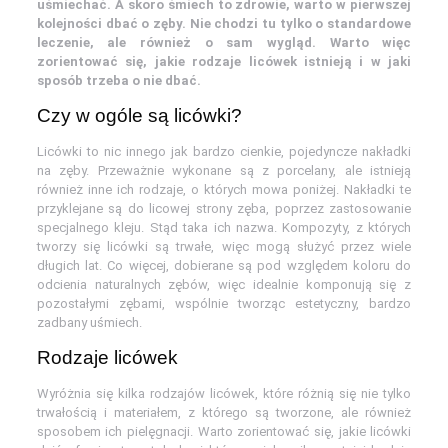
uśmiechać. A skoro śmiech to zdrowie, warto w pierwszej
kolejności dbać o zęby. Nie chodzi tu tylko o standardowe
leczenie, ale również o sam wygląd. Warto więc
zorientować się, jakie rodzaje licówek istnieją i w jaki
sposób trzeba o nie dbać.
Czy w ogóle są
licówki
?
Licówki to nic innego jak bardzo cienkie, pojedyncze nakładki
na zęby. Przeważnie wykonane są z porcelany, ale istnieją
również inne ich rodzaje, o których mowa poniżej. Nakładki te
przyklejane są do licowej strony zęba, poprzez zastosowanie
specjalnego kleju. Stąd taka ich nazwa. Kompozyty, z których
tworzy się licówki są trwałe, więc mogą służyć przez wiele
długich lat. Co więcej, dobierane są pod względem koloru do
odcienia naturalnych zębów, więc idealnie komponują się z
pozostałymi zębami, wspólnie tworząc estetyczny, bardzo
zadbany uśmiech.
Rodzaje licówek
Wyróżnia się kilka rodzajów licówek, które różnią się nie tylko
trwałością i materiałem, z którego są tworzone, ale również
sposobem ich pielęgnacji. Warto zorientować się, jakie licówki