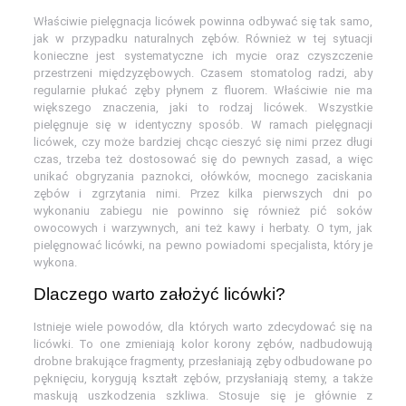
Właściwie pielęgnacja licówek powinna odbywać się tak samo,
jak w przypadku naturalnych zębów. Również w tej sytuacji
konieczne jest systematyczne ich mycie oraz czyszczenie
przestrzeni międzyzębowych. Czasem stomatolog radzi, aby
regularnie płukać zęby płynem z fluorem. Właściwie nie ma
większego znaczenia, jaki to rodzaj licówek. Wszystkie
pielęgnuje się w identyczny sposób. W ramach pielęgnacji
licówek, czy może bardziej chcąc cieszyć się nimi przez długi
czas, trzeba też dostosować się do pewnych zasad, a więc
unikać obgryzania paznokci, ołówków, mocnego zaciskania
zębów i zgrzytania nimi. Przez kilka pierwszych dni po
wykonaniu zabiegu nie powinno się również pić soków
owocowych i warzywnych, ani też kawy i herbaty. O tym, jak
pielęgnować licówki, na pewno powiadomi specjalista, który je
wykona.
Dlaczego warto założyć licówki?
Istnieje wiele powodów, dla których warto zdecydować się na
licówki. To one zmieniają kolor korony zębów, nadbudowują
drobne brakujące fragmenty, przesłaniają zęby odbudowane po
pęknięciu, korygują kształt zębów, przysłaniają stemy, a także
maskują uszkodzenia szkliwa. Stosuje się je głównie z