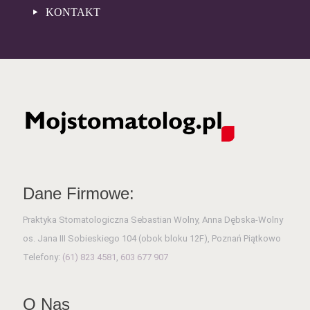
KONTAKT
Dane Firmowe:
Praktyka Stomatologiczna Sebastian Wolny, Anna Dębska-Wolny
os. Jana III Sobieskiego 104 (obok bloku 12F), Poznań Piątkowo
Telefony:
(61) 823 4581
,
603 677 907
O Nas