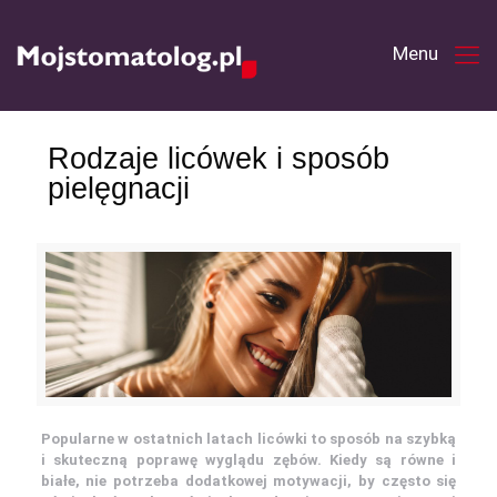
Rodzaje licówek i sposób
pielęgnacji
Popularne w ostatnich latach licówki to sposób na szybką
i skuteczną poprawę wyglądu zębów. Kiedy są równe i
białe, nie potrzeba dodatkowej motywacji, by często się