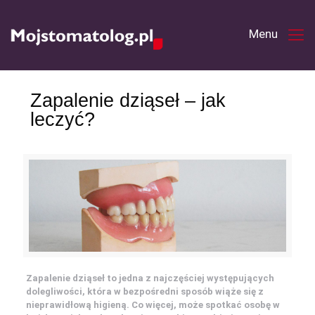
Zapalenie dziąseł – jak
leczyć?
Zapalenie dziąseł to jedna z najczęściej występujących
dolegliwości, która w bezpośredni sposób wiąże się z
nieprawidłową higieną. Co więcej, może spotkać osobę w