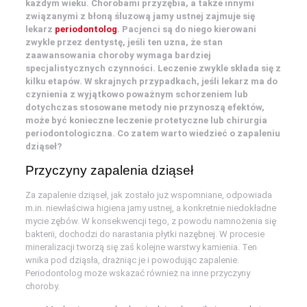
każdym wieku. Chorobami przyzębia, a także innymi
związanymi z błoną śluzową jamy ustnej zajmuje się
lekarz
periodontolog
. Pacjenci są do niego kierowani
zwykle przez dentystę, jeśli ten uzna, że stan
zaawansowania choroby wymaga bardziej
specjalistycznych czynności. Leczenie zwykle składa się z
kilku etapów. W skrajnych przypadkach, jeśli lekarz ma do
czynienia z wyjątkowo poważnym schorzeniem lub
dotychczas stosowane metody nie przynoszą efektów,
może być konieczne leczenie protetyczne lub chirurgia
periodontologiczna. Co zatem warto wiedzieć o zapaleniu
dziąseł?
Przyczyny zapalenia dziąseł
Za zapalenie dziąseł, jak zostało już wspomniane, odpowiada
m.in. niewłaściwa higiena jamy ustnej, a konkretnie niedokładne
mycie zębów. W konsekwencji tego, z powodu namnożenia się
bakterii, dochodzi do narastania płytki nazębnej. W procesie
mineralizacji tworzą się zaś kolejne warstwy kamienia. Ten
wnika pod dziąsła, drażniąc je i powodując zapalenie.
Periodontolog może wskazać również na inne przyczyny
choroby.