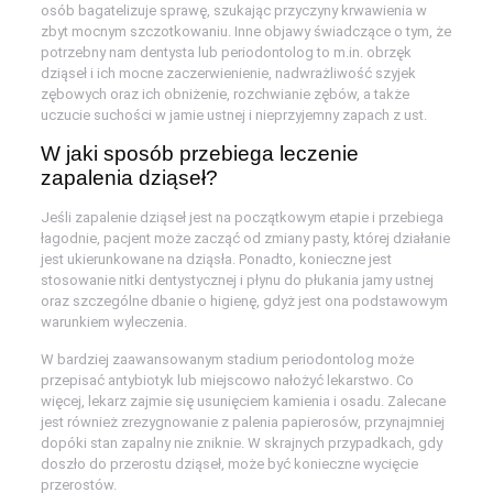
osób bagatelizuje sprawę, szukając przyczyny krwawienia w
zbyt mocnym szczotkowaniu. Inne objawy świadczące o tym, że
potrzebny nam dentysta lub periodontolog to m.in. obrzęk
dziąseł i ich mocne zaczerwienienie, nadwrażliwość szyjek
zębowych oraz ich obniżenie, rozchwianie zębów, a także
uczucie suchości w jamie ustnej i nieprzyjemny zapach z ust.
W jaki sposób przebiega leczenie
zapalenia dziąseł?
Jeśli zapalenie dziąseł jest na początkowym etapie i przebiega
łagodnie, pacjent może zacząć od zmiany pasty, której działanie
jest ukierunkowane na dziąsła. Ponadto, konieczne jest
stosowanie nitki dentystycznej i płynu do płukania jamy ustnej
oraz szczególne dbanie o higienę, gdyż jest ona podstawowym
warunkiem wyleczenia.
W bardziej zaawansowanym stadium periodontolog może
przepisać antybiotyk lub miejscowo nałożyć lekarstwo. Co
więcej, lekarz zajmie się usunięciem kamienia i osadu. Zalecane
jest również zrezygnowanie z palenia papierosów, przynajmniej
dopóki stan zapalny nie zniknie. W skrajnych przypadkach, gdy
doszło do przerostu dziąseł, może być konieczne wycięcie
przerostów.