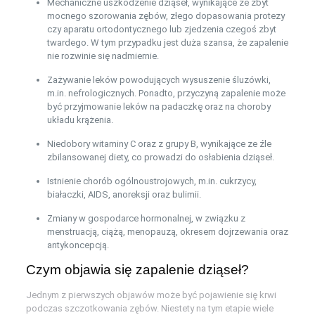
Mechaniczne uszkodzenie dziąseł, wynikające ze zbyt
mocnego szorowania zębów, złego dopasowania protezy
czy aparatu ortodontycznego lub zjedzenia czegoś zbyt
twardego. W tym przypadku jest duża szansa, że zapalenie
nie rozwinie się nadmiernie.
Zażywanie leków powodujących wysuszenie śluzówki,
m.in. nefrologicznych. Ponadto, przyczyną zapalenie może
być przyjmowanie leków na padaczkę oraz na choroby
układu krążenia.
Niedobory witaminy C oraz z grupy B, wynikające ze źle
zbilansowanej diety, co prowadzi do osłabienia dziąseł.
Istnienie chorób ogólnoustrojowych, m.in. cukrzycy,
białaczki, AIDS, anoreksji oraz bulimii.
Zmiany w gospodarce hormonalnej, w związku z
menstruacją, ciążą, menopauzą, okresem dojrzewania oraz
antykoncepcją.
Czym objawia się zapalenie dziąseł?
Jednym z pierwszych objawów może być pojawienie się krwi
podczas szczotkowania zębów. Niestety na tym etapie wiele