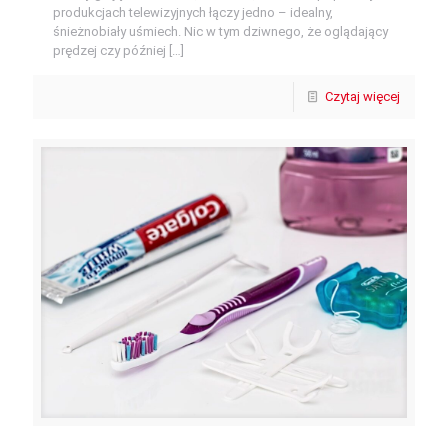
produkcjach telewizyjnych łączy jedno – idealny,
śnieżnobiały uśmiech. Nic w tym dziwnego, że oglądający
prędzej czy później
[…]
Czytaj więcej