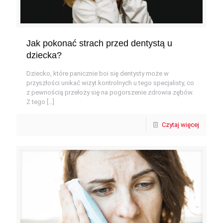
Jak pokonać strach przed dentystą u
dziecka?
Dziecko, które panicznie boi się dentysty może w
przyszłości unikać wizyt kontrolnych u tego specjalisty, co
z pewnością przełoży się na pogorszenie zdrowia zębów.
Z tego
[…]
Czytaj więcej