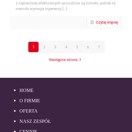
z najbardziej efektownych sposobów są licówki, jednak ta
metoda wymaga ingerencji
[…]
Czytaj więcej
1
2
3
4
5
6
7
Następna strona
HOME
O FIRMIE
OFERTA
NASZ ZESPÓŁ
CENNIK