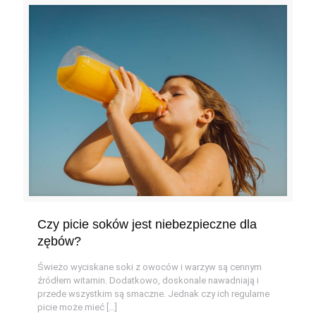
Czy picie soków jest niebezpieczne dla
zębów?
Świeżo wyciskane soki z owoców i warzyw są cennym
źródłem witamin. Dodatkowo, doskonale nawadniają i
przede wszystkim są smaczne. Jednak czy ich regularne
picie może mieć
[…]